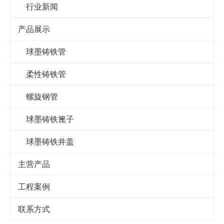
行业新闻
产品展示
球墨铸铁管
柔性铸铁管
螺旋钢管
球墨铸铁篦子
球墨铸铁井盖
主营产品
工程案例
联系方式