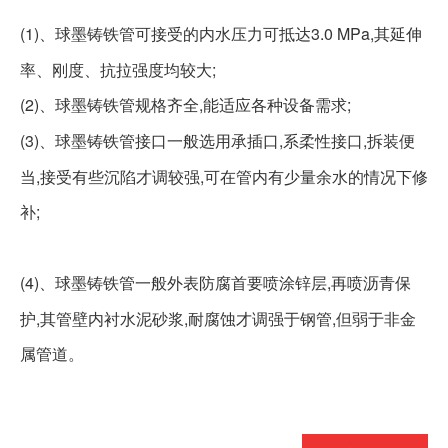
(1)、
3.0 MPa,其延伸
球墨铸铁管
可接受的内水压力可抵达
率、刚度、抗拉强度均较大;
(2)、
,能适应各种设备需求;
球墨铸铁管
规格齐全
(3)、
,系柔性接口,拆装便
球墨铸铁管
接口一般选用承插口
当,接受有些沉陷才调较强,可在管内有少量余水的情况下修
补;
(4)、
,再喷沥青保
球墨铸铁管
一般外表防腐首要喷涂锌层
护,其管壁内衬水泥砂浆,耐腐蚀才调强于钢管,但弱于非金
属管道。