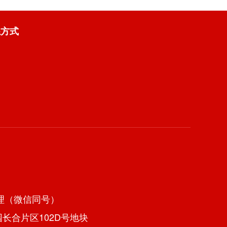
系方式
张经理（微信同号）
长合片区102D号地块