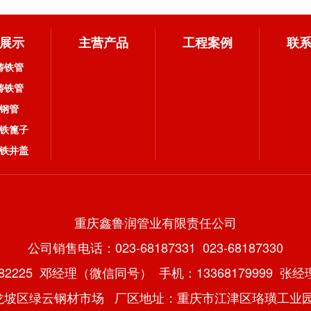
展示
主营产品
工程案例
联
铸铁管
铸铁管
钢管
铁篦子
铁井盖
重庆鑫鲁润管业有限责任公司
公司销售电话：023-68187331 023-68187330
782225 邓经理（微信同号）
手机：13368179999 
龙坡区绿云钢材市场
厂区地址：重庆市江津区珞璜工业园