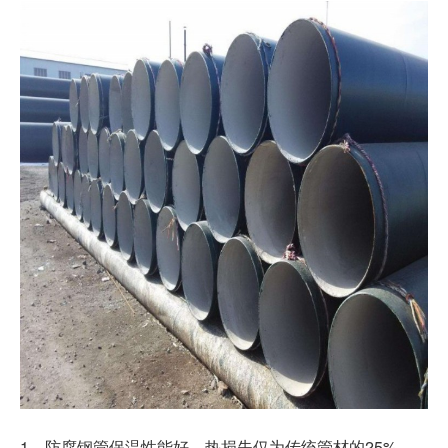
1
25%
、
防腐钢管
保温性能好，热损失仅为传统管材的
，