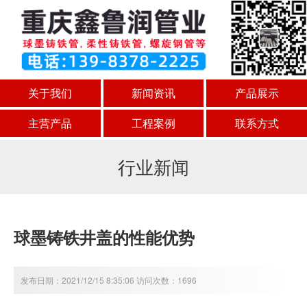
关于我们
新闻资讯
产品展示
主营产品
工程案例
联系方式
行业新闻
球墨铸铁井盖的性能优势
发布日期：2021/12/15 8:35:06 访问次数：1696