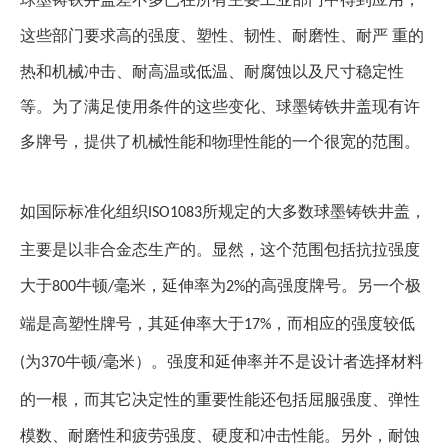
重的
这些部门要求高的强度、塑性、韧性、耐磨性、耐严
热和机械冲击、耐高温或低温、耐腐蚀以及尺寸稳定性
等。为了满足使用条件的这些变化、球墨铸铁井盖现有许
多牌号，提供了机械性能和物理性能的一个很宽的范围。
如国际标准化组织
所规定的大多数球墨铸铁井盖，
ISO1083
主要是以非合金态生产的。显然，这个范围包括抗拉强度
大于
牛顿
毫米，延伸率为
的高强度牌号。另一个极
800
/
2%
端是高塑性牌号，其延伸率大于
，而相应的强度较低
17%
为
牛顿
毫米）。强度和延伸率并不是设计者选择材料
(
370
/
的一根，而其它决定性的重要性能还包括屈服强度、弹性
模数、耐磨性和疲劳强度、硬度和冲击性能。另外，耐蚀