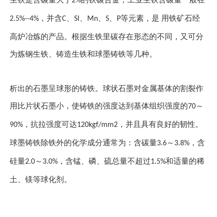
2%
，并含
、
、
、
、
等元素，是 用铁矿石经
2.5%--4%
C
SI
Mn
S
P
高炉冶炼的产品。根据生铁里碳存在形态的不同，又可分
为炼钢生铁、铸造生铁和球墨铸铁等几种。
析出的石墨呈球形的铸铁。球状石墨对金属基体的割裂作
用比片状石墨小，使铸铁的强度达到基体组织强度的
～
70
，抗拉强度可达
，并且具有良好的韧性。
90%
120kgf/mm2
球墨铸铁除铁外的化学成分通常为：含碳量
～
，含
3.6
3.8%
硅量
～
，含锰、磷、硫总量不超过
和适量的稀
2.0
3.0%
1.5%
土、镁等球化剂。